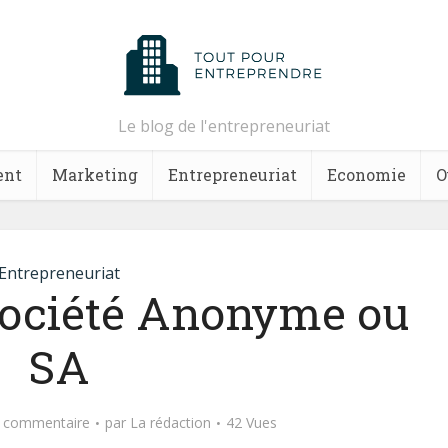
Le blog de l'entrepreneuriat
ent
Marketing
Entrepreneuriat
Economie
O
Entrepreneuriat
 Société Anonyme ou
SA
n commentaire
par
La rédaction
42 Vues